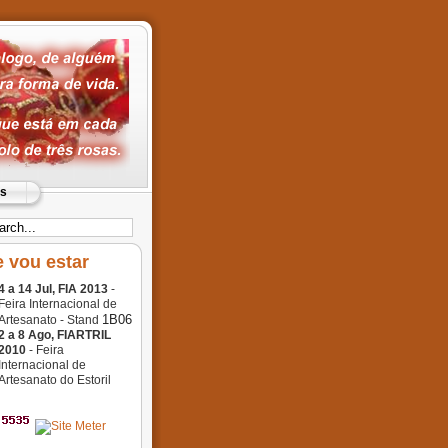
os
 vou estar
4 a 14 Jul, FIA 2013
-
Feira Internacional de
1B06
Artesanato - Stand
2 a 8 Ago, FIARTRIL
2010
- Feira
Internacional de
Artesanato do Estoril