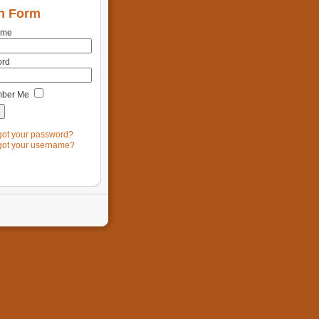
n Form
ame
ord
ber Me
got your password?
got your username?